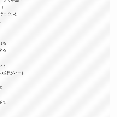
由
を持っている
ト
ける
来る
ット
との並行がハード
事
的で